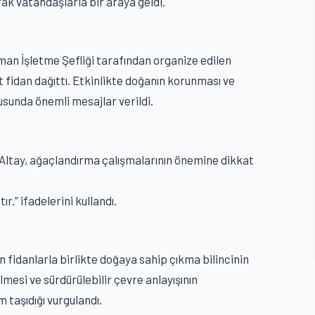
k vatandaşlarla bir araya geldi.
man İşletme Şefliği tarafından organize edilen
fidan dağıttı. Etkinlikte doğanın korunması ve
usunda önemli mesajlar verildi.
tay, ağaçlandırma çalışmalarının önemine dikkat
r.” ifadelerini kullandı.
an fidanlarla birlikte doğaya sahip çıkma bilincinin
lmesi ve sürdürülebilir çevre anlayışının
 taşıdığı vurgulandı.