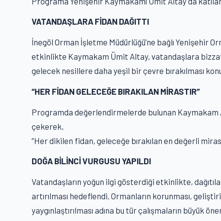
Programa Yenişehir Kaymakamı Ümit Altay da katılara
VATANDAŞLARA FİDAN DAĞITTI
İnegöl Orman İşletme Müdürlüğü’ne bağlı Yenişehir Or
etkinlikte Kaymakam Ümit Altay, vatandaşlara bizzat 
gelecek nesillere daha yeşil bir çevre bırakılması kon
“HER FİDAN GELECEĞE BIRAKILAN MİRASTIR”
Programda değerlendirmelerde bulunan Kaymakam Al
çekerek,
“Her dikilen fidan, geleceğe bırakılan en değerli mirastı
DOĞA BİLİNCİ VURGUSU YAPILDI
Vatandaşların yoğun ilgi gösterdiği etkinlikte, dağıtıl
artırılması hedeflendi. Ormanların korunması, geliştiri
yaygınlaştırılması adına bu tür çalışmaların büyük önem