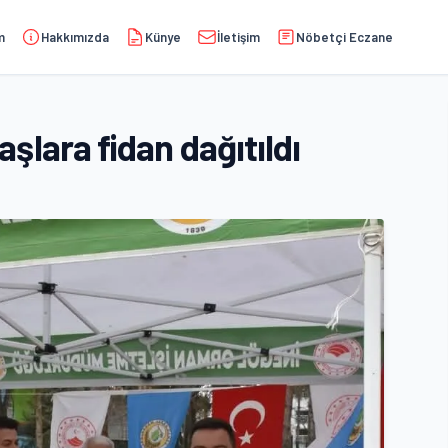
m
Hakkımızda
Künye
İletişim
Nöbetçi Eczane
lara fidan dağıtıldı