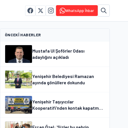
WhatsApp İhbar
ÖNCEKI HABERLER
Mustafa Ul Şoförler Odası
adaylığını açıkladı
Yenişehir Belediyesi Ramazan
ayında gönüllere dokundu
Yenişehir Taşıyıcılar
Kooperatifi'nden kontak kapatma
kararı
Ercan Özel: 'Sizler bu şehrin