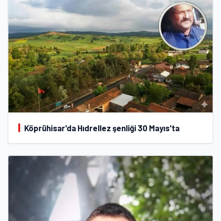
Köprühisar'da Hıdrellez şenliği 30 Mayıs'ta