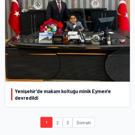
Yenişehir'de makam koltuğu minik Eymen'e
devredildi
1
2
3
Sonraki