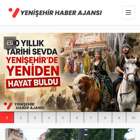
Yenişehir Haber Ajansı — Bursa Yenişehir güncel haberler
1
2
3
4
5
6
7
8
9
10
Haberler