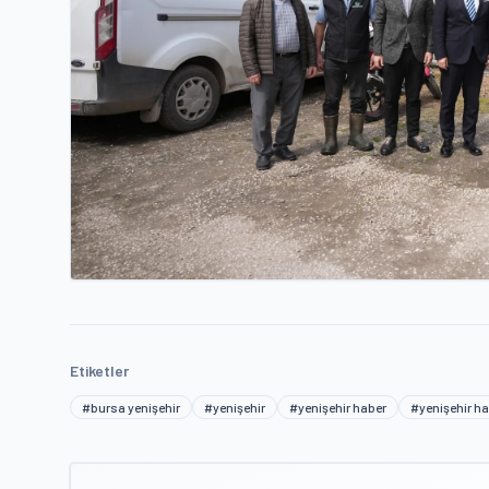
Etiketler
#bursa yenişehir
#yenişehir
#yenişehir haber
#yenişehir ha