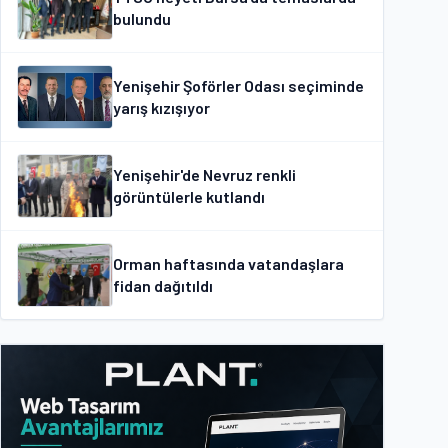
bulundu
Yenişehir Şoförler Odası seçiminde
yarış kızışıyor
Yenişehir'de Nevruz renkli
görüntülerle kutlandı
Orman haftasında vatandaşlara
fidan dağıtıldı