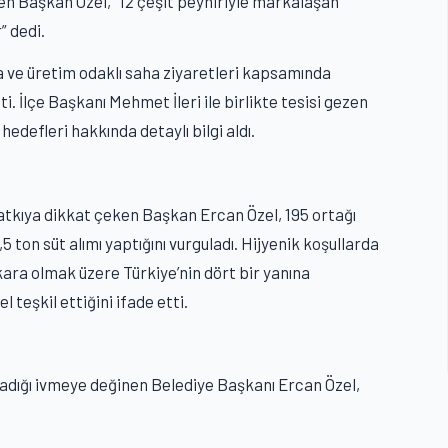
yen Başkan Özel, “12 çeşit peyniriyle markalaşan
” dedi.
a ve üretim odaklı saha ziyaretleri kapsamında
i. İlçe Başkanı Mehmet İleri ile birlikte tesisi gezen
defleri hakkında detaylı bilgi aldı.
tkıya dikkat çeken Başkan Ercan Özel, 195 ortağı
 ton süt alımı yaptığını vurguladı. Hijyenik koşullarda
kara olmak üzere Türkiye’nin dört bir yanına
 teşkil ettiğini ifade etti.
ladığı ivmeye değinen Belediye Başkanı Ercan Özel,