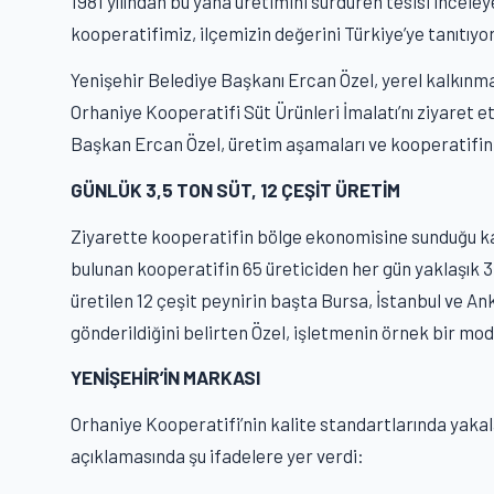
1981 yılından bu yana üretimini sürdüren tesisi incele
kooperatifimiz, ilçemizin değerini Türkiye’ye tanıtıyor
Yenişehir Belediye Başkanı Ercan Özel, yerel kalkınm
Orhaniye Kooperatifi Süt Ürünleri İmalatı’nı ziyaret ett
Başkan Ercan Özel, üretim aşamaları ve kooperatifin he
GÜNLÜK 3,5 TON SÜT, 12 ÇEŞİT ÜRETİM
Ziyarette kooperatifin bölge ekonomisine sunduğu ka
bulunan kooperatifin 65 üreticiden her gün yaklaşık 3,5
üretilen 12 çeşit peynirin başta Bursa, İstanbul ve An
gönderildiğini belirten Özel, işletmenin örnek bir model
YENİŞEHİR’İN MARKASI
Orhaniye Kooperatifi’nin kalite standartlarında yaka
açıklamasında şu ifadelere yer verdi: