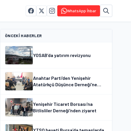
WhatsApp İhbar
ÖNCEKI HABERLER
YOSAB’da yatırım revizyonu
Anahtar Parti'den Yenişehir
Atatürkçü Düşünce Derneği'ne
ziyaret
Yenişehir Ticaret Borsası'na
Bitlisliler Derneği'nden ziyaret
YTSO heyeti Bursa’da temaslarda